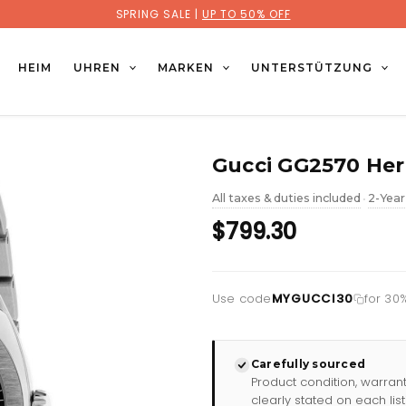
SPRING SALE |
UP TO 50% OFF
HEIM
UHREN
MARKEN
UNTERSTÜTZUNG
Gucci GG2570 Her
All taxes & duties included
2-Year
•
$799.30
Use code
MYGUCCI30
for 30
Carefully sourced
Product condition, warran
clearly stated on each list