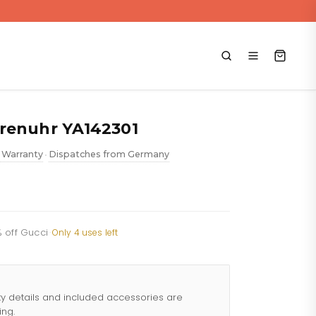
renuhr YA142301
 Warranty
Dispatches from Germany
•
% off Gucci
·
Only 4 uses left
ty details and included accessories are
ing.