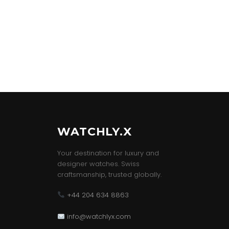
WATCHLY.X
Your destination for luxury and
designer watches. Swiss
craftsmanship, trusted globally.
+44 204 634 8863
info@watchlyx.com