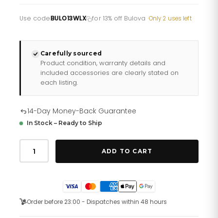
Use code
BULO13WLX
for 13% off Bulova
·
Only 2 uses left
Carefully sourced
Product condition, warranty details and
included accessories are clearly stated on
each listing.
14-Day Money-Back Guarantee
In Stock – Ready to Ship
Montre
Bulova
ADD TO CART
pour
98b104
quantity
Order before 23:00 - Dispatches within 48 hours