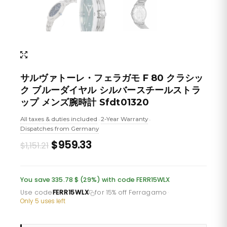
サルヴァトーレ・フェラガモ F 80 クラシッ
ク ブルーダイヤル シルバースチールストラ
ップ メンズ腕時計 Sfdt01320
All taxes & duties included
2-Year Warranty
•
•
Dispatches from Germany
Original
Current
$959.33
$1,151.21
price
price
was:
is:
You save 335.78 $ (29%) with code FERR15WLX
£837.46.
£697.88.
Use code
FERR15WLX
for 15% off Ferragamo
·
Only 5 uses left