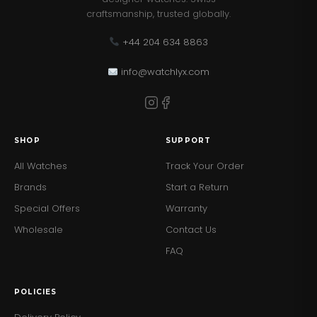
ラ
craftsmanship, trusted globally.
ッ
プ
+44 204 634 8863
メ
ン
info@watchlyx.com
ズ
腕
時
計
Sfdt01320
SHOP
SUPPORT
quantity
All Watches
Track Your Order
Brands
Start a Return
Special Offers
Warranty
Wholesale
Contact Us
FAQ
POLICIES