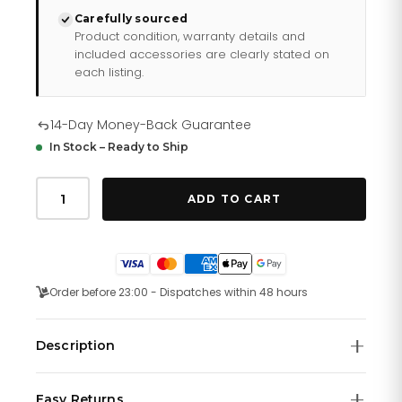
Carefully sourced
Product condition, warranty details and
included accessories are clearly stated on
each listing.
14-Day Money-Back Guarantee
In Stock – Ready to Ship
サ
ル
ADD TO CART
ヴ
ァ
ト
ー
レ・
フ
Order before 23:00 - Dispatches within 48 hours
ェ
ラ
ガ
Description
モ
F
シルバートーンのステンレススチール製ケースとブレスレッ
80
Easy Returns
ト。固定式のシルバートーンのステンレススチール製ベゼル。