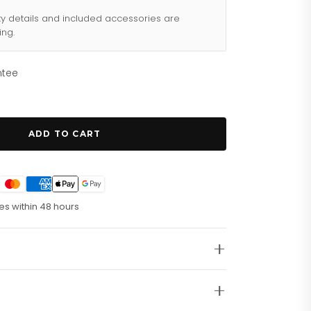
ty details and included accessories are
ing.
ntee
ADD TO CART
es within 48 hours
1, zilverkleurig en van roestvrij staal.
Maak
 Luna dameshorloge GW0307L1, een schitterend
 uitstraalt. Dit horloge is ontworpen voor de