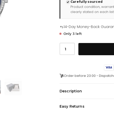
Carefully sourced
Product condition, warran
clearly stated on each list
14-Day Money-Back Guara
Only 3 left
Guess
Horloge
Luna
Dameshorloge
Zilverkleurig
Roestvrij
Staal
GW0307L1
Order before 23:00 - Dispatch
quantity
Description
Guess Luna Dameshorloge GW0307L
Easy Returns
kennis met het prachtige Guess
accessoire dat elegantie en stijl