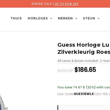
SPRING SALE |
UP TO 50% OFF
THUIS
HORLOGES
MERKEN
STEUN
Guess Horloge L
Zilverkleurig Roe
All taxes & duties included
2-Year
•
Original
Curr
$186.65
$233.32
price
pric
was:
is:
You save 74.67 $ (32%) with c
Use code
GUES15WLX
for 15%
£169.85.
£135