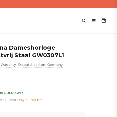
una Dameshorloge
stvrij Staal GW0307L1
 Warranty
Dispatches from Germany
•
ent
e
ode GUES15WLX
 off Guess
·
Only 5 uses left
.88.