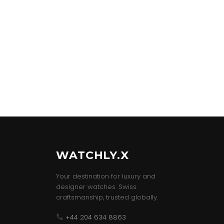
WATCHLY.X
Your destination for luxury and
designer watches. Swiss
craftsmanship, trusted globally.
+44 204 634 8863