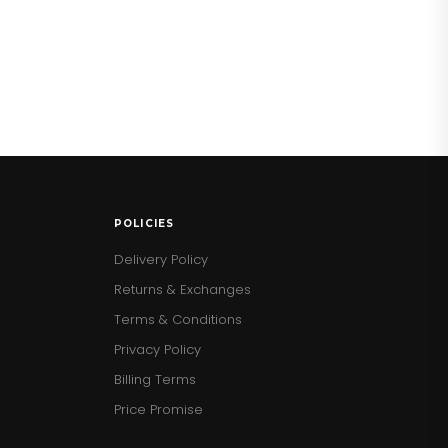
POLICIES
Delivery Policy
Returns & Exchanges
Terms & Conditions
Privacy Policy
Billing Terms
Price Promise