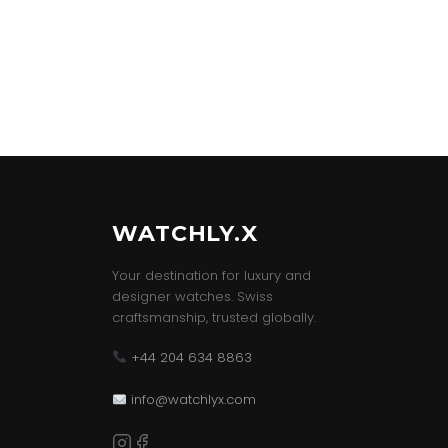
WATCHLY.X
Your destination for luxury and
designer watches. Swiss
craftsmanship, trusted globally.
+44 204 634 8863
info@watchlyx.com