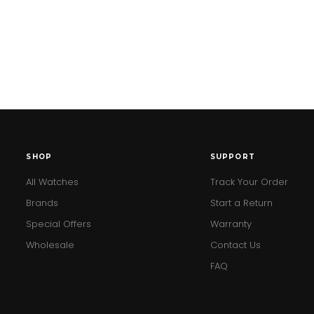
SHOP
SUPPORT
All Watches
Track Your Order
Brands
Start a Return
Special Offers
Warranty
Wholesale
Contact Us
FAQ